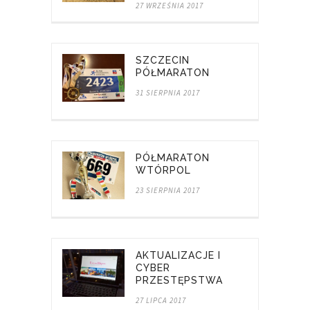
27 WRZEŚNIA 2017
SZCZECIN
PÓŁMARATON
31 SIERPNIA 2017
PÓŁMARATON
WTÓRPOL
23 SIERPNIA 2017
AKTUALIZACJE I
CYBER
PRZESTĘPSTWA
27 LIPCA 2017