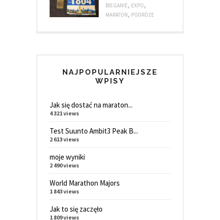
,
,
BIEGANIE
EXPO
,
MARATON
PODRÓŻE
NAJPOPULARNIEJSZE
WPISY
Jak się dostać na maraton...
4 321 views
Test Suunto Ambit3 Peak B...
2 613 views
moje wyniki
2 490 views
World Marathon Majors
1 843 views
Jak to się zaczęło
1 809 views