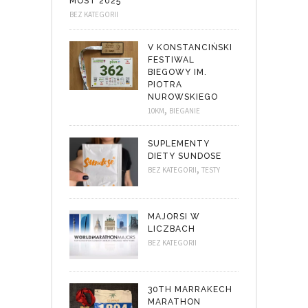
MOST 2025
BEZ KATEGORII
V KONSTANCIŃSKI
FESTIWAL
BIEGOWY IM.
PIOTRA
NUROWSKIEGO
,
10KM
BIEGANIE
SUPLEMENTY
DIETY SUNDOSE
,
BEZ KATEGORII
TESTY
MAJORSI W
LICZBACH
BEZ KATEGORII
30TH MARRAKECH
MARATHON