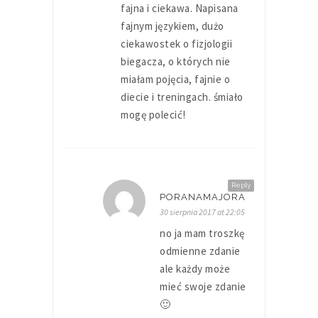
fajna i ciekawa. Napisana
fajnym językiem, dużo
ciekawostek o fizjologii
biegacza, o których nie
miałam pojęcia, fajnie o
diecie i treningach. śmiało
mogę polecić!
Reply
PORANAMAJORA
30 sierpnia 2017 at 22:05
no ja mam troszkę
odmienne zdanie
ale każdy może
mieć swoje zdanie
🙂