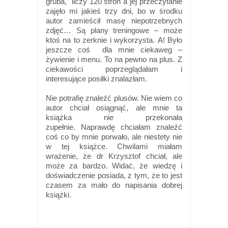
gruba, liczy 120 stron a jej przeczytanie
zajęło mi jakieś trzy dni, bo w środku
autor zamieścił masę niepotrzebnych
zdjęć…
Są plany treningowe – może
ktoś na to zerknie i wykorzysta.
A! Było
jeszcze coś dla mnie ciekaweg –
żywienie i menu. To na pewno na plus. Z
ciekawości poprzeglądałam i
interesujące posiłki znalazłam.
Nie potrafię znaleźć plusów. Nie wiem co
autor chciał osiągnąć, ale mnie ta
książka nie przekonała
zupełnie.
Naprawdę chciałam znaleźć
coś co by mnie porwało, ale niestety nie
w tej książce. Chwilami miałam
wrażenie, że dr Krzysztof chciał, ale
może za bardzo. Widać, że wiedzę i
doświadczenie posiada, z tym, że to jest
czasem za mało do napisania dobrej
książki.