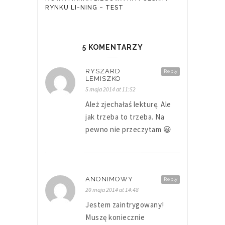
RYNKU LI-NING – TEST
5 KOMENTARZY
RYSZARD
Reply
LEMISZKO
5 maja 2014 at 11:52
Ależ zjechałaś lekturę. Ale
jak trzeba to trzeba. Na
pewno nie przeczytam 😀
ANONIMOWY
Reply
20 maja 2014 at 14:48
Jestem zaintrygowany!
Muszę koniecznie