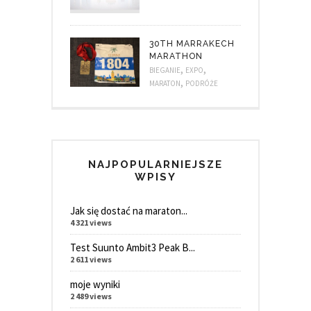
30TH MARRAKECH
MARATHON
,
,
BIEGANIE
EXPO
,
MARATON
PODRÓŻE
NAJPOPULARNIEJSZE
WPISY
Jak się dostać na maraton...
4 321 views
Test Suunto Ambit3 Peak B...
2 611 views
moje wyniki
2 489 views