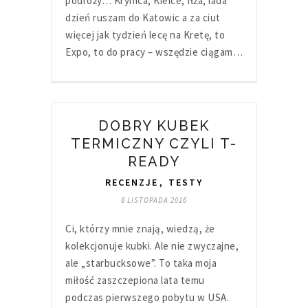
podróży… Krynica, Kielce, Iłża, lada
dzień ruszam do Katowic a za ciut
więcej jak tydzień lecę na Kretę, to
Expo, to do pracy – wszędzie ciągam…
DOBRY KUBEK
TERMICZNY CZYLI T-
READY
RECENZJE
,
TESTY
8 LISTOPADA 2016
Ci, którzy mnie znają, wiedzą, że
kolekcjonuje kubki. Ale nie zwyczajne,
ale „starbucksowe”. To taka moja
miłość zaszczepiona lata temu
podczas pierwszego pobytu w USA.