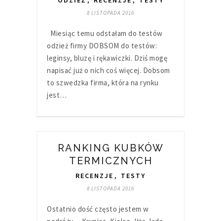
ODZIEŻ
,
RECENZJE
,
TESTY
8 LISTOPADA 2016
Miesiąc temu odstałam do testów
odzież firmy DOBSOM do testów:
leginsy, bluzę i rękawiczki. Dziś mogę
napisać już o nich coś więcej. Dobsom
to szwedzka firma, która na rynku
jest…
RANKING KUBKÓW
TERMICZNYCH
RECENZJE
,
TESTY
8 LISTOPADA 2016
Ostatnio dość często jestem w