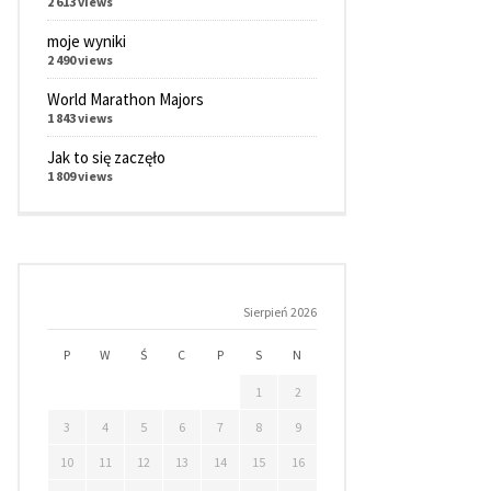
2 613 views
moje wyniki
2 490 views
World Marathon Majors
1 843 views
Jak to się zaczęło
1 809 views
Sierpień 2026
P
W
Ś
C
P
S
N
1
2
3
4
5
6
7
8
9
10
11
12
13
14
15
16