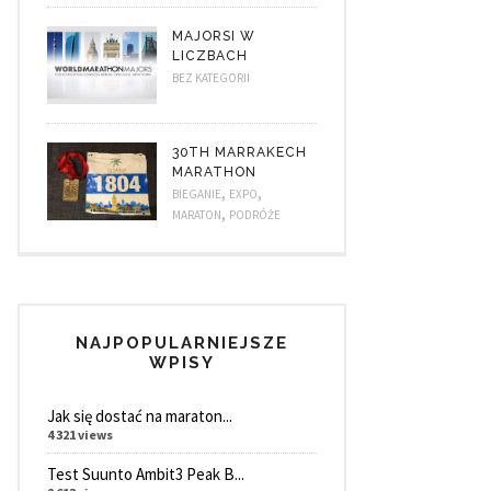
MAJORSI W
LICZBACH
BEZ KATEGORII
30TH MARRAKECH
MARATHON
,
,
BIEGANIE
EXPO
,
MARATON
PODRÓŻE
NAJPOPULARNIEJSZE
WPISY
Jak się dostać na maraton...
4 321 views
Test Suunto Ambit3 Peak B...