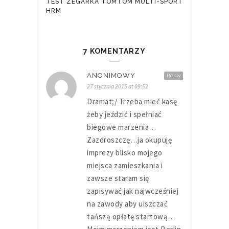
TEST ZEGARKA TOMTOM MULTI-SPORT
HRM
7 KOMENTARZY
ANONIMOWY
Reply
27 stycznia 2015 at 09:52
Dramat;/ Trzeba mieć kasę
żeby jeździć i spełniać
biegowe marzenia…
Zazdroszczę…ja okupuję
imprezy blisko mojego
miejsca zamieszkania i
zawsze staram się
zapisywać jak najwcześniej
na zawody aby uiszczać
tańszą opłatę startową…