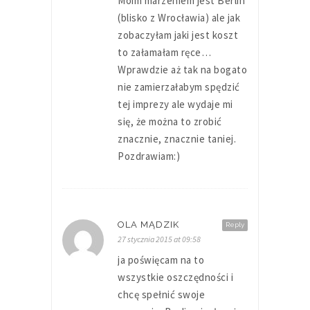
Moim marzeniem jest Berlin
(blisko z Wrocławia) ale jak
zobaczyłam jaki jest koszt
to załamałam ręce…
Wprawdzie aż tak na bogato
nie zamierzałabym spędzić
tej imprezy ale wydaje mi
się, że można to zrobić
znacznie, znacznie taniej.
Pozdrawiam:)
OLA MĄDZIK
Reply
27 stycznia 2015 at 09:58
ja poświęcam na to
wszystkie oszczędności i
chcę spełnić swoje