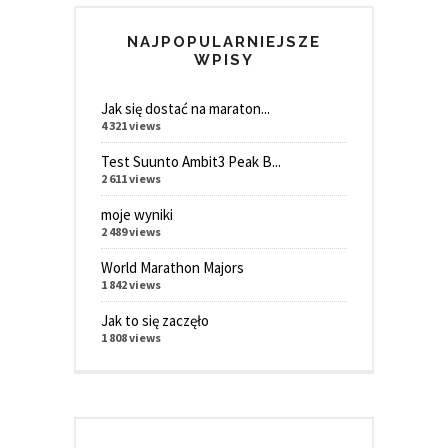
NAJPOPULARNIEJSZE
WPISY
Jak się dostać na maraton...
4 321 views
Test Suunto Ambit3 Peak B...
2 611 views
moje wyniki
2 489 views
World Marathon Majors
1 842 views
Jak to się zaczęło
1 808 views