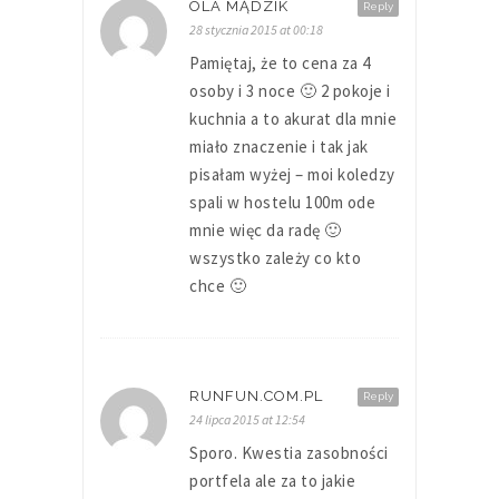
OLA MĄDZIK
Reply
28 stycznia 2015 at 00:18
Pamiętaj, że to cena za 4
osoby i 3 noce 🙂 2 pokoje i
kuchnia a to akurat dla mnie
miało znaczenie i tak jak
pisałam wyżej – moi koledzy
spali w hostelu 100m ode
mnie więc da radę 🙂
wszystko zależy co kto
chce 🙂
RUNFUN.COM.PL
Reply
24 lipca 2015 at 12:54
Sporo. Kwestia zasobności
portfela ale za to jakie