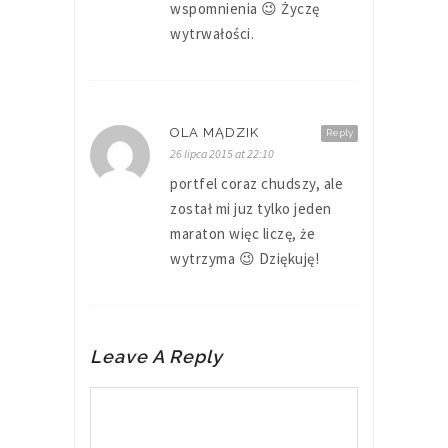
wspomnienia 😉 Życzę
wytrwałości.
OLA MĄDZIK
Reply
26 lipca 2015 at 22:10
portfel coraz chudszy, ale
został mi juz tylko jeden
maraton więc liczę, że
wytrzyma 😉 Dziękuję!
Leave A Reply