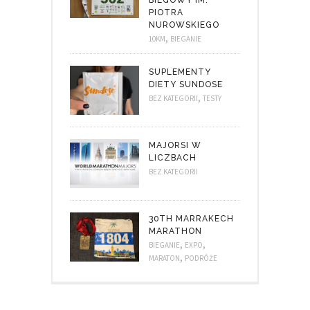
PIOTRA
NUROWSKIEGO
,
10KM
BIEGANIE
SUPLEMENTY
DIETY SUNDOSE
,
BEZ KATEGORII
TESTY
MAJORSI W
LICZBACH
BEZ KATEGORII
30TH MARRAKECH
MARATHON
,
,
BIEGANIE
EXPO
,
MARATON
PODRÓŻE