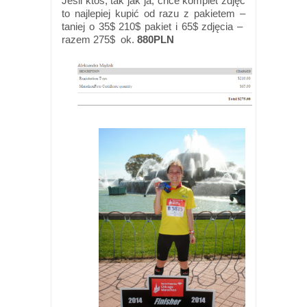
Jeśli ktoś, tak jak ja, chce komplet zdjęć
to najlepiej kupić od razu z pakietem –
taniej o 35$
210$ pakiet i 65$ zdjęcia
–
razem 275$ ok.
880PLN