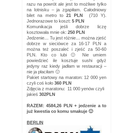
razu na powrót ale jest to możliwe tylko
na lotnisku – ja zgapiłam. Całodniowy
bilet na metro to
21 PLN
(710 Y).
Jednorazowe to koszt:
5 PLN
Komunikacja jeśli dobrze liczę
kosztowała mnie ok:
250 PLN
Jedzenie… Tu jest różnie… można zjeść
dobrze w sieciówce za 16-17 PLN a
można też poszaleć i zjeść za 50-60
PLN. Kto co lubi 🙂 Nie umiem
powiedzieć ile kosztuje sushi gdyż
jedyny raz kiedy jadłam w restauracji –
nie ja płaciłam 🙂
Pakiet startowy na maraton: 12 000 yen
czyli coś koło
360 PLN
Zdjęcia z maratonu: 11 000 yenów czyli
jakieś
302PLN
RAZEM: 4584,26 PLN + jedzenie a to
już kwestia co komu smakuje 🙂
BERLIN