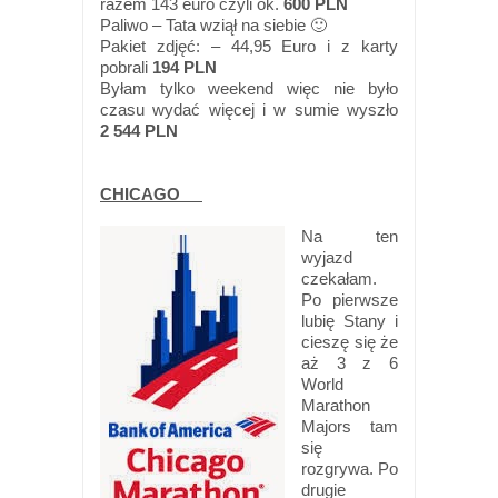
razem 143 euro czyli ok.
600 PLN
Paliwo – Tata wziął na siebie 🙂
Pakiet zdjęć: – 44,95 Euro i z karty
pobrali
194 PLN
Byłam tylko weekend więc nie było
czasu wydać więcej i w sumie wyszło
2 544 PLN
CHICAGO
Na ten
wyjazd
czekałam.
Po pierwsze
lubię Stany i
cieszę się że
aż 3 z 6
World
Marathon
Majors tam
się
rozgrywa. Po
drugie