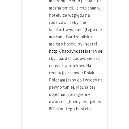
marzenie. Berlin pisałam że
można taniej, ja chciałam w
hotelu ze względu na
rodziców i żeby mieć
komfort wyspania (tego nie
miałam). Bardzo blisko
mojego hotelu był hostel –
http://happyhostelberlin.de/
i byli bardzo zadowoleni i z
ceny i z warunków. Na
recepcji pracował Polak.
Polecam jakby co i wtedy na
pewno taniej. Można też
dojechać pociągiem –
dworzec główny jest jakieś
800m od tego hostelu.