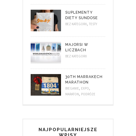
SUPLEMENTY
DIETY SUNDOSE
,
BEZ KATEGORII
TESTY
MAJORSI W
LICZBACH
BEZ KATEGORII
30TH MARRAKECH
MARATHON
,
,
BIEGANIE
EXPO
,
MARATON
PODRÓŻE
NAJPOPULARNIEJSZE
WPISY