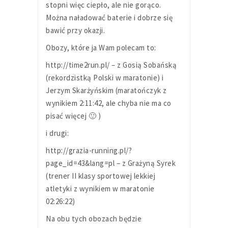
stopni więc ciepło, ale nie gorąco.
Można naładować baterie i dobrze się
bawić przy okazji.
Obozy, które ja Wam polecam to:
http://time2run.pl/ – z Gosią Sobańską
(rekordzistką Polski w maratonie) i
Jerzym Skarżyńskim (maratończyk z
wynikiem 2:11:42, ale chyba nie ma co
pisać więcej 🙂 )
i drugi:
http://grazia-running.pl/?
page_id=43&lang=pl – z Grażyną Syrek
(trener II klasy sportowej lekkiej
atletyki z wynikiem w maratonie
02:26:22)
Na obu tych obozach będzie