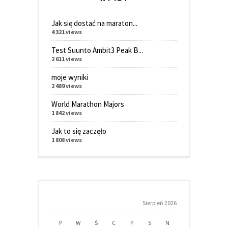
Jak się dostać na maraton...
4 321 views
Test Suunto Ambit3 Peak B...
2 611 views
moje wyniki
2 489 views
World Marathon Majors
1 842 views
Jak to się zaczęło
1 808 views
Sierpień 2026
P
W
Ś
C
P
S
N