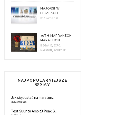
MAJORSI W
LICZBACH
BEZ KATEGORII
30TH MARRAKECH
MARATHON
,
,
BIEGANIE
EXPO
,
MARATON
PODRÓŻE
NAJPOPULARNIEJSZE
WPISY
Jak się dostać na maraton...
4 321 views
Test Suunto Ambit3 Peak B...