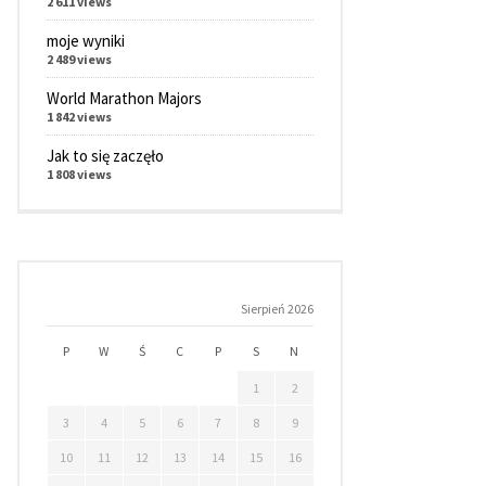
2 611 views
moje wyniki
2 489 views
World Marathon Majors
1 842 views
Jak to się zaczęło
1 808 views
Sierpień 2026
P
W
Ś
C
P
S
N
1
2
3
4
5
6
7
8
9
10
11
12
13
14
15
16