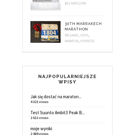
BEZ KATEGORII
30TH MARRAKECH
MARATHON
,
,
BIEGANIE
EXPO
,
MARATON
PODRÓŻE
NAJPOPULARNIEJSZE
WPISY
Jak się dostać na maraton...
4 321 views
Test Suunto Ambit3 Peak B...
2 611 views
moje wyniki
2 489 views