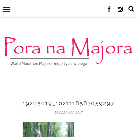
19205019_10211185830592975_206
15 CZERWCA 2017