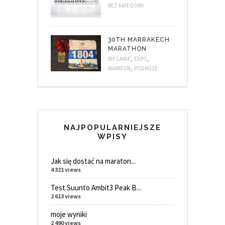
BEZ KATEGORII
30TH MARRAKECH
MARATHON
,
,
BIEGANIE
EXPO
,
MARATON
PODRÓŻE
NAJPOPULARNIEJSZE
WPISY
Jak się dostać na maraton...
4 321 views
Test Suunto Ambit3 Peak B...
2 613 views
moje wyniki
2 490 views