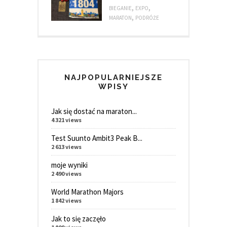
,
,
BIEGANIE
EXPO
,
MARATON
PODRÓŻE
NAJPOPULARNIEJSZE
WPISY
Jak się dostać na maraton...
4 321 views
Test Suunto Ambit3 Peak B...
2 613 views
moje wyniki
2 490 views
World Marathon Majors
1 842 views
Jak to się zaczęło