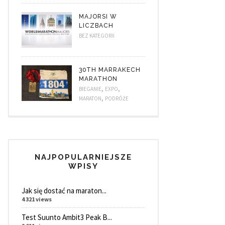
MAJORSI W
LICZBACH
BEZ KATEGORII
30TH MARRAKECH
MARATHON
,
,
BIEGANIE
EXPO
,
MARATON
PODRÓŻE
NAJPOPULARNIEJSZE
WPISY
Jak się dostać na maraton...
4 321 views
Test Suunto Ambit3 Peak B...