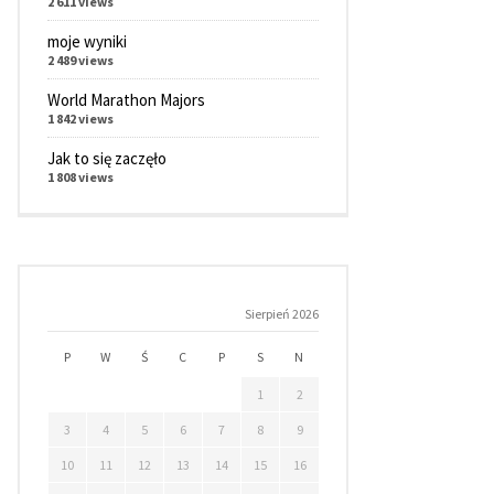
2 611 views
moje wyniki
2 489 views
World Marathon Majors
1 842 views
Jak to się zaczęło
1 808 views
Sierpień 2026
P
W
Ś
C
P
S
N
1
2
3
4
5
6
7
8
9
10
11
12
13
14
15
16