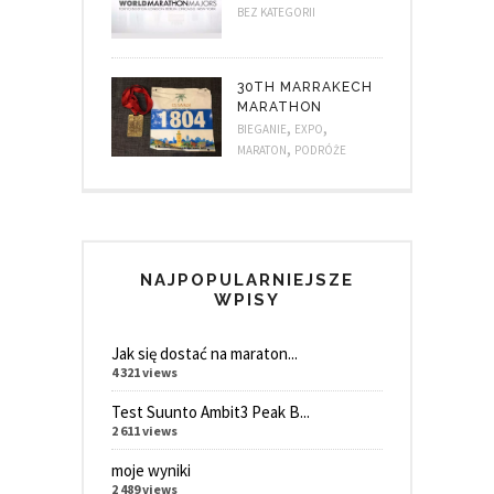
BEZ KATEGORII
30TH MARRAKECH
MARATHON
,
,
BIEGANIE
EXPO
,
MARATON
PODRÓŻE
NAJPOPULARNIEJSZE
WPISY
Jak się dostać na maraton...
4 321 views
Test Suunto Ambit3 Peak B...
2 611 views
moje wyniki
2 489 views