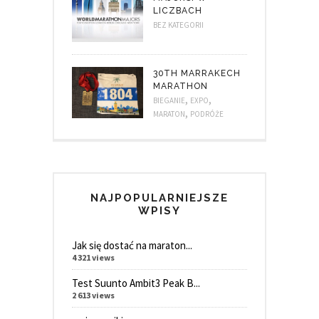
LICZBACH
BEZ KATEGORII
30TH MARRAKECH
MARATHON
,
,
BIEGANIE
EXPO
,
MARATON
PODRÓŻE
NAJPOPULARNIEJSZE
WPISY
Jak się dostać na maraton...
4 321 views
Test Suunto Ambit3 Peak B...
2 613 views