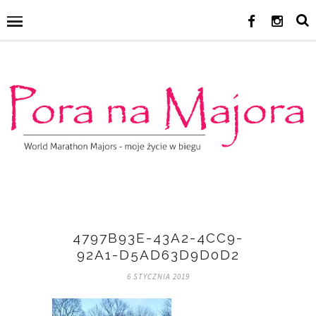
4797B93E-43A2-4CC9-
92A1-D5AD63D9D0D2
6 STYCZNIA 2019