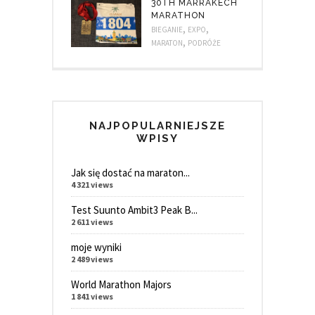
30TH MARRAKECH
MARATHON
,
,
BIEGANIE
EXPO
,
MARATON
PODRÓŻE
NAJPOPULARNIEJSZE
WPISY
Jak się dostać na maraton...
4 321 views
Test Suunto Ambit3 Peak B...
2 611 views
moje wyniki
2 489 views
World Marathon Majors
1 841 views