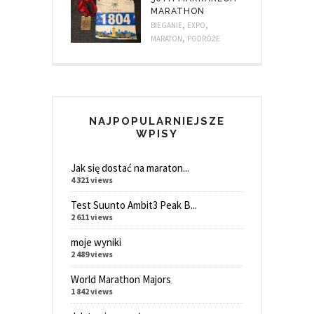
MARATHON
,
,
BIEGANIE
EXPO
,
MARATON
PODRÓŻE
NAJPOPULARNIEJSZE
WPISY
Jak się dostać na maraton...
4 321 views
Test Suunto Ambit3 Peak B...
2 611 views
moje wyniki
2 489 views
World Marathon Majors
1 842 views