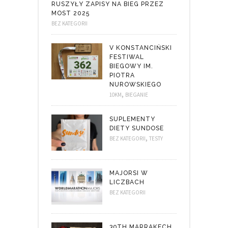
RUSZYŁY ZAPISY NA BIEG PRZEZ
MOST 2025
BEZ KATEGORII
V KONSTANCIŃSKI
FESTIWAL
BIEGOWY IM.
PIOTRA
NUROWSKIEGO
,
10KM
BIEGANIE
SUPLEMENTY
DIETY SUNDOSE
,
BEZ KATEGORII
TESTY
MAJORSI W
LICZBACH
BEZ KATEGORII
30TH MARRAKECH