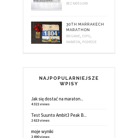
BEZ KATEGORII
30TH MARRAKECH
MARATHON
,
,
BIEGANIE
EXPO
,
MARATON
PODRÓŻE
NAJPOPULARNIEJSZE
WPISY
Jak się dostać na maraton...
4 321 views
Test Suunto Ambit3 Peak B...
2 613 views
moje wyniki
2 490 views