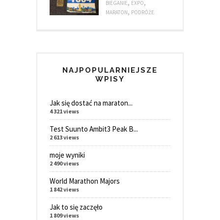
,
,
BIEGANIE
EXPO
,
MARATON
PODRÓŻE
NAJPOPULARNIEJSZE
WPISY
Jak się dostać na maraton...
4 321 views
Test Suunto Ambit3 Peak B...
2 613 views
moje wyniki
2 490 views
World Marathon Majors
1 842 views
Jak to się zaczęło
1 809 views