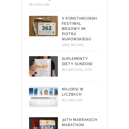
BEZ KATEGORII
V KONSTANCIŃSKI
FESTIWAL
BIEGOWY IM.
PIOTRA
NUROWSKIEGO
,
10KM
BIEGANIE
SUPLEMENTY
DIETY SUNDOSE
,
BEZ KATEGORII
TESTY
MAJORSI W
LICZBACH
BEZ KATEGORII
30TH MARRAKECH
MARATHON