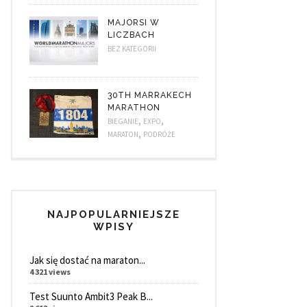
MAJORSI W
LICZBACH
BEZ KATEGORII
30TH MARRAKECH
MARATHON
,
,
BIEGANIE
EXPO
,
MARATON
PODRÓŻE
NAJPOPULARNIEJSZE
WPISY
Jak się dostać na maraton...
4 321 views
Test Suunto Ambit3 Peak B...