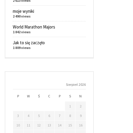
2 613 views
moje wyniki
2 490 views
World Marathon Majors
1 842 views
Jak to się zaczęło
1 809 views
Sierpień 2026
P
W
Ś
C
P
S
N
1
2
3
4
5
6
7
8
9
10
11
12
13
14
15
16