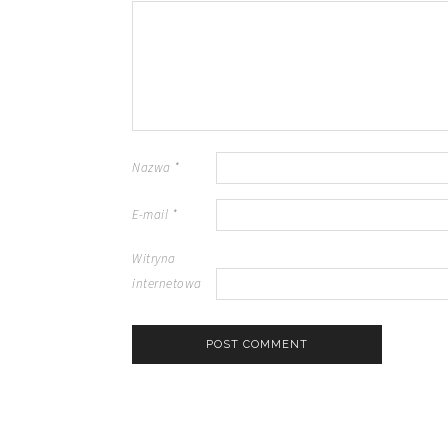
Nazwa
*
E-mail
*
Witryna
internetowa