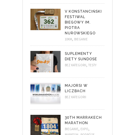
V KONSTANCIŃSKI
FESTIWAL
BIEGOWY IM.
PIOTRA
NUROWSKIEGO
,
10KM
BIEGANIE
SUPLEMENTY
DIETY SUNDOSE
,
BEZ KATEGORII
TESTY
MAJORSI W
LICZBACH
BEZ KATEGORII
30TH MARRAKECH
MARATHON
,
,
BIEGANIE
EXPO
,
MARATON
PODRÓŻE