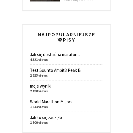
NAJPOPULARNIEJSZE
WPISY
Jak się dostać na maraton...
4 321 views
Test Suunto Ambit3 Peak B...
2 613 views
moje wyniki
2 490 views
World Marathon Majors
1 843 views
Jak to się zaczęło
1 809 views