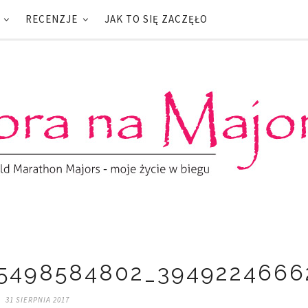
RECENZJE
JAK TO SIĘ ZACZĘŁO
5498584802_3949224666
31 SIERPNIA 2017