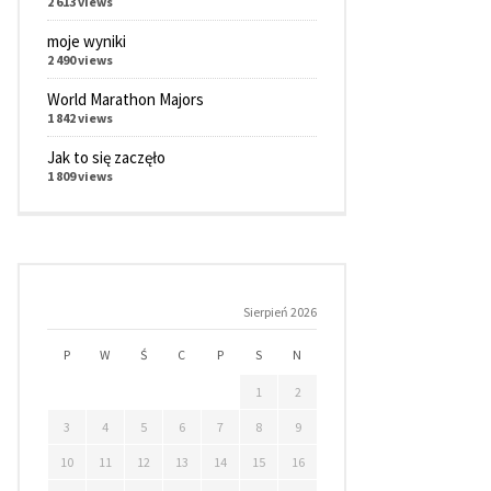
2 613 views
moje wyniki
2 490 views
World Marathon Majors
1 842 views
Jak to się zaczęło
1 809 views
Sierpień 2026
P
W
Ś
C
P
S
N
1
2
3
4
5
6
7
8
9
10
11
12
13
14
15
16