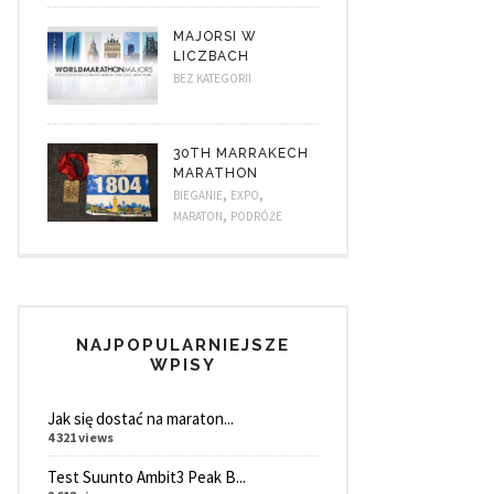
MAJORSI W
LICZBACH
BEZ KATEGORII
30TH MARRAKECH
MARATHON
,
,
BIEGANIE
EXPO
,
MARATON
PODRÓŻE
NAJPOPULARNIEJSZE
WPISY
Jak się dostać na maraton...
4 321 views
Test Suunto Ambit3 Peak B...