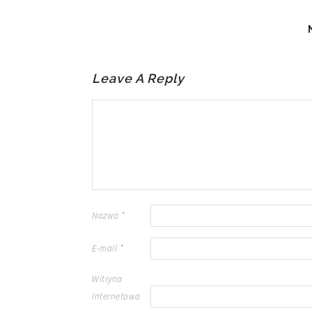
Leave A Reply
Nazwa
*
E-mail
*
Witryna
internetowa