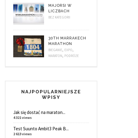
MAJORSI W
LICZBACH
BEZ KATEGORII
30TH MARRAKECH
MARATHON
,
,
BIEGANIE
EXPO
,
MARATON
PODRÓŻE
NAJPOPULARNIEJSZE
WPISY
Jak się dostać na maraton...
4 321 views
Test Suunto Ambit3 Peak B...
2 613 views