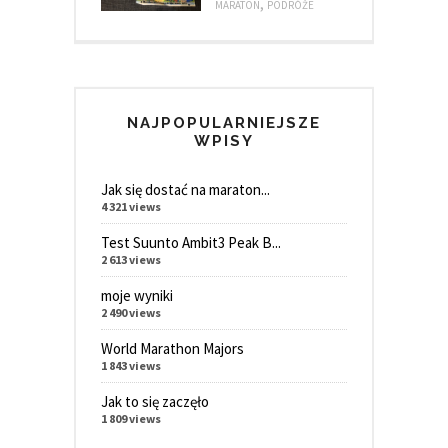
,
MARATON
PODRÓŻE
NAJPOPULARNIEJSZE
WPISY
Jak się dostać na maraton...
4 321 views
Test Suunto Ambit3 Peak B...
2 613 views
moje wyniki
2 490 views
World Marathon Majors
1 843 views
Jak to się zaczęło
1 809 views