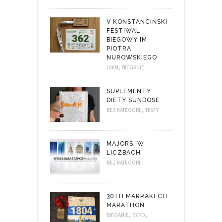
V KONSTANCIŃSKI
FESTIWAL
BIEGOWY IM.
PIOTRA
NUROWSKIEGO
,
10KM
BIEGANIE
SUPLEMENTY
DIETY SUNDOSE
,
BEZ KATEGORII
TESTY
MAJORSI W
LICZBACH
BEZ KATEGORII
30TH MARRAKECH
MARATHON
,
,
BIEGANIE
EXPO