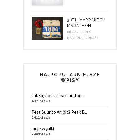
30TH MARRAKECH
MARATHON
,
,
BIEGANIE
EXPO
,
MARATON
PODRÓŻE
NAJPOPULARNIEJSZE
WPISY
Jak się dostać na maraton...
4 321 views
Test Suunto Ambit3 Peak B...
2 611 views
moje wyniki
2 489 views