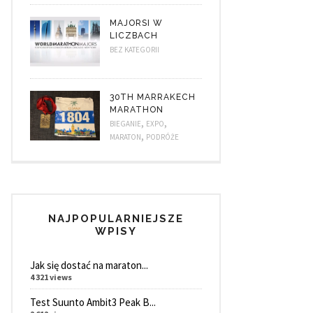
MAJORSI W
LICZBACH
BEZ KATEGORII
30TH MARRAKECH
MARATHON
,
,
BIEGANIE
EXPO
,
MARATON
PODRÓŻE
NAJPOPULARNIEJSZE
WPISY
Jak się dostać na maraton...
4 321 views
Test Suunto Ambit3 Peak B...