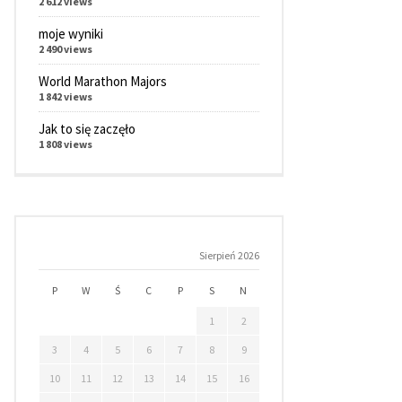
2 612 views
moje wyniki
2 490 views
World Marathon Majors
1 842 views
Jak to się zaczęło
1 808 views
Sierpień 2026
P
W
Ś
C
P
S
N
1
2
3
4
5
6
7
8
9
10
11
12
13
14
15
16