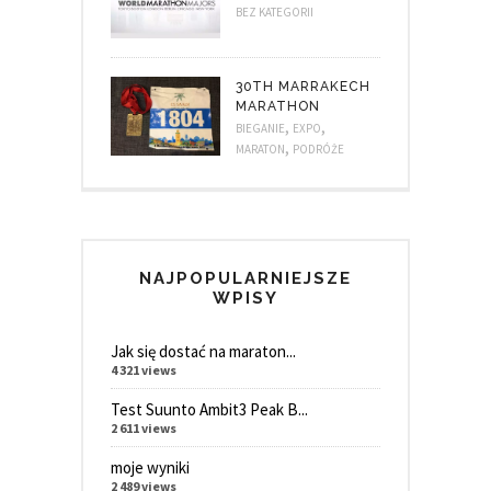
BEZ KATEGORII
30TH MARRAKECH
MARATHON
,
,
BIEGANIE
EXPO
,
MARATON
PODRÓŻE
NAJPOPULARNIEJSZE
WPISY
Jak się dostać na maraton...
4 321 views
Test Suunto Ambit3 Peak B...
2 611 views
moje wyniki
2 489 views