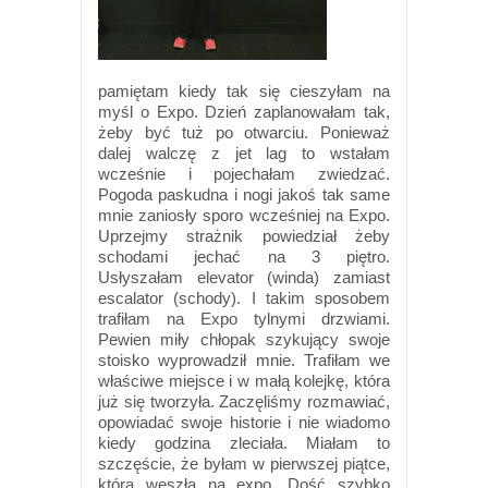
pamiętam kiedy tak się cieszyłam na
myśl o Expo. Dzień zaplanowałam tak,
żeby być tuż po otwarciu. Ponieważ
dalej walczę z jet lag to wstałam
wcześnie i pojechałam zwiedzać.
Pogoda paskudna i nogi jakoś tak same
mnie zaniosły sporo wcześniej na Expo.
Uprzejmy strażnik powiedział żeby
schodami jechać na 3 piętro.
Usłyszałam elevator (winda) zamiast
escalator (schody). I takim sposobem
trafiłam na Expo tylnymi drzwiami.
Pewien miły chłopak szykujący swoje
stoisko wyprowadził mnie. Trafiłam we
właściwe miejsce i w małą kolejkę, która
już się tworzyła. Zaczęliśmy rozmawiać,
opowiadać swoje historie i nie wiadomo
kiedy godzina zleciała. Miałam to
szczęście, że byłam w pierwszej piątce,
która weszła na expo. Dość szybko