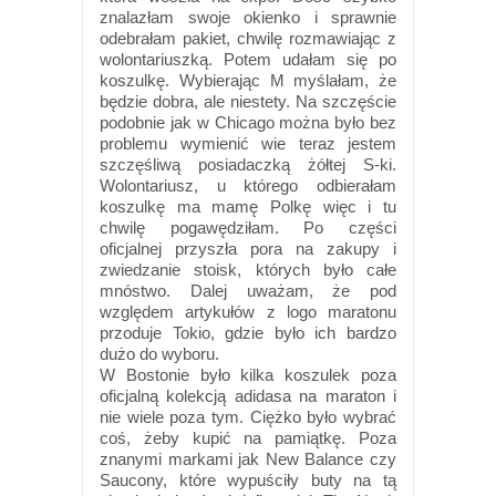
znalazłam swoje okienko i sprawnie
odebrałam pakiet, chwilę rozmawiając z
wolontariuszką. Potem udałam się po
koszulkę. Wybierając M myślałam, że
będzie dobra, ale niestety. Na szczęście
podobnie jak w Chicago można było bez
problemu wymienić wie teraz jestem
szczęśliwą posiadaczką żółtej S-ki.
Wolontariusz, u którego odbierałam
koszulkę ma mamę Polkę więc i tu
chwilę pogawędziłam. Po części
oficjalnej przyszła pora na zakupy i
zwiedzanie stoisk, których było całe
mnóstwo. Dalej uważam, że pod
względem artykułów z logo maratonu
przoduje Tokio, gdzie było ich bardzo
dużo do wyboru.
W Bostonie było kilka koszulek poza
oficjalną kolekcją adidasa na maraton i
nie wiele poza tym. Ciężko było wybrać
coś, żeby kupić na pamiątkę. Poza
znanymi markami jak New Balance czy
Saucony, które wypuściły buty na tą