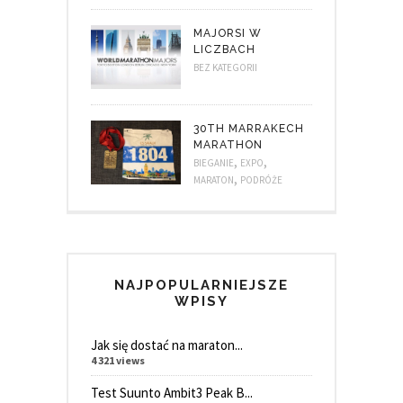
MAJORSI W
LICZBACH
BEZ KATEGORII
30TH MARRAKECH
MARATHON
,
,
BIEGANIE
EXPO
,
MARATON
PODRÓŻE
NAJPOPULARNIEJSZE
WPISY
Jak się dostać na maraton...
4 321 views
Test Suunto Ambit3 Peak B...