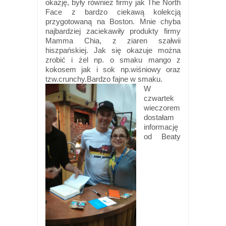
okazję, były również firmy jak The North
Face z bardzo ciekawą kolekcją
przygotowaną na Boston. Mnie chyba
najbardziej zaciekawiły produkty firmy
Mamma Chia, z ziaren szałwii
hiszpańskiej. Jak się okazuje można
zrobić i żel np. o smaku mango z
kokosem jak i sok np.wiśniowy oraz
tzw.crunchy.Bardzo fajne w smaku.
W
czwartek
wieczorem
dostałam
informację
od Beaty