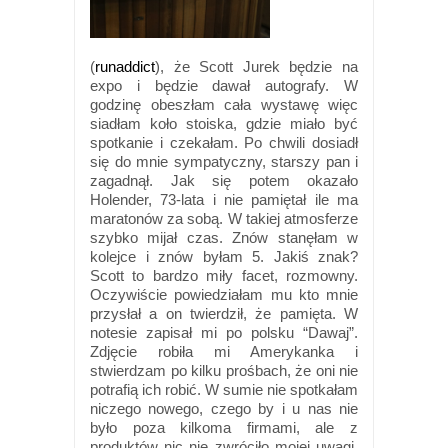
(
runaddict
), że Scott Jurek będzie na
expo i będzie dawał autografy. W
godzinę obeszłam cała wystawę więc
siadłam koło stoiska, gdzie miało być
spotkanie i czekałam. Po chwili dosiadł
się do mnie sympatyczny, starszy pan i
zagadnął. Jak się potem okazało
Holender, 73-lata i nie pamiętał ile ma
maratonów za sobą. W takiej atmosferze
szybko mijał czas. Znów stanęłam w
kolejce i znów byłam 5. Jakiś znak?
Scott to bardzo miły facet, rozmowny.
Oczywiście powiedziałam mu kto mnie
przysłał a on twierdził, że pamięta. W
notesie zapisał mi po polsku “Dawaj”.
Zdjęcie robiła mi Amerykanka i
stwierdzam po kilku prośbach, że oni nie
potrafią ich robić. W sumie nie spotkałam
niczego nowego, czego by i u nas nie
było poza kilkoma firmami, ale z
produktów nic nie zwróciło mojej uwagi.