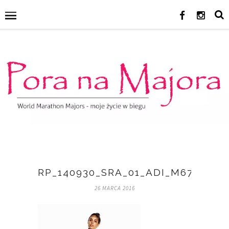
RP_140930_SRA_01_ADI_M67104_F
26 MARCA 2016