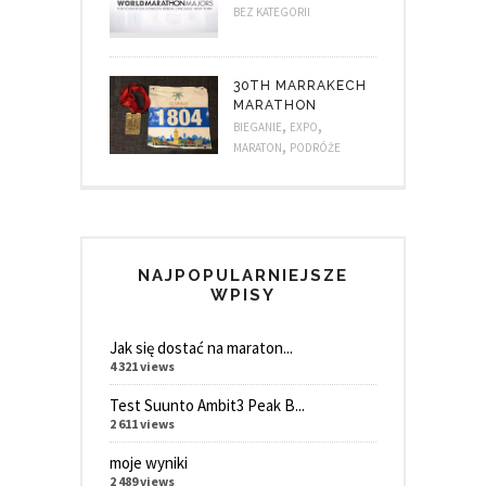
BEZ KATEGORII
30TH MARRAKECH
MARATHON
,
,
BIEGANIE
EXPO
,
MARATON
PODRÓŻE
NAJPOPULARNIEJSZE
WPISY
Jak się dostać na maraton...
4 321 views
Test Suunto Ambit3 Peak B...
2 611 views
moje wyniki
2 489 views