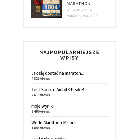
MARATHON
,
,
BIEGANIE
EXPO
,
MARATON
PODRÓŻE
NAJPOPULARNIEJSZE
WPISY
Jak się dostać na maraton...
4 321 views
Test Suunto Ambit3 Peak B...
2 613 views
moje wyniki
2 490 views
World Marathon Majors
1 843 views
Jak to się zaczęło