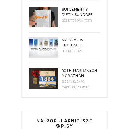
SUPLEMENTY
DIETY SUNDOSE
,
BEZ KATEGORII
TESTY
MAJORSI W
LICZBACH
BEZ KATEGORII
30TH MARRAKECH
MARATHON
,
,
BIEGANIE
EXPO
,
MARATON
PODRÓŻE
NAJPOPULARNIEJSZE
WPISY