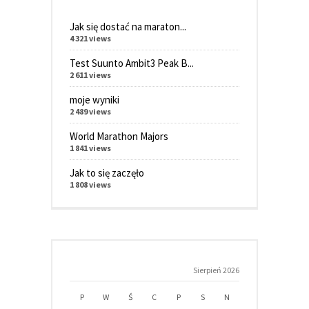
Jak się dostać na maraton...
4 321 views
Test Suunto Ambit3 Peak B...
2 611 views
moje wyniki
2 489 views
World Marathon Majors
1 841 views
Jak to się zaczęło
1 808 views
Sierpień 2026
P
W
Ś
C
P
S
N