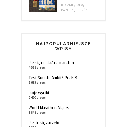
,
,
BIEGANIE
EXPO
,
MARATON
PODRÓŻE
NAJPOPULARNIEJSZE
WPISY
Jak się dostać na maraton...
4 321 views
Test Suunto Ambit3 Peak B...
2 613 views
moje wyniki
2 490 views
World Marathon Majors
1 842 views
Jak to się zaczęło