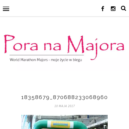
18358679_870688233068960_23117
10 MAJA 2017