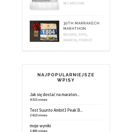
BEZ KATEGORII
30TH MARRAKECH
MARATHON
,
,
BIEGANIE
EXPO
,
MARATON
PODRÓŻE
NAJPOPULARNIEJSZE
WPISY
Jak się dostać na maraton...
4 321 views
Test Suunto Ambit3 Peak B...
2 613 views
moje wyniki
2 491 views