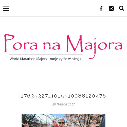
17635327_10155100881204763_854
29 MARCA 2017