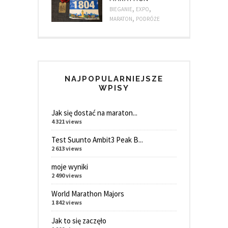
,
,
BIEGANIE
EXPO
,
MARATON
PODRÓŻE
NAJPOPULARNIEJSZE
WPISY
Jak się dostać na maraton...
4 321 views
Test Suunto Ambit3 Peak B...
2 613 views
moje wyniki
2 490 views
World Marathon Majors
1 842 views
Jak to się zaczęło