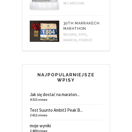
BEZ KATEGORII
30TH MARRAKECH
MARATHON
,
,
BIEGANIE
EXPO
,
MARATON
PODRÓŻE
NAJPOPULARNIEJSZE
WPISY
Jak się dostać na maraton...
4 321 views
Test Suunto Ambit3 Peak B...
2 611 views
moje wyniki
2 489 views