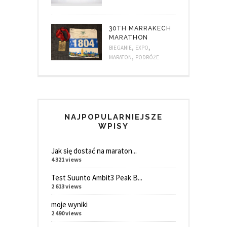
30TH MARRAKECH
MARATHON
,
,
BIEGANIE
EXPO
,
MARATON
PODRÓŻE
NAJPOPULARNIEJSZE
WPISY
Jak się dostać na maraton...
4 321 views
Test Suunto Ambit3 Peak B...
2 613 views
moje wyniki
2 490 views