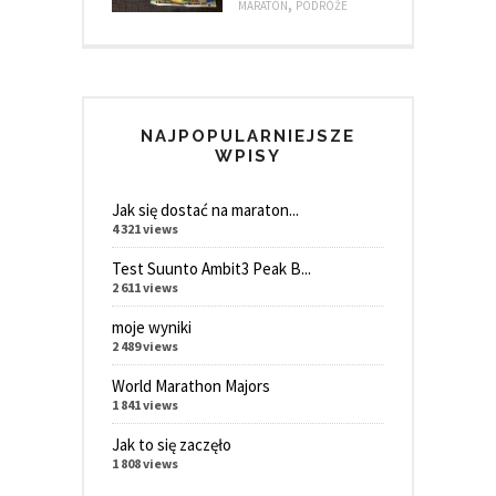
,
MARATON
PODRÓŻE
NAJPOPULARNIEJSZE
WPISY
Jak się dostać na maraton...
4 321 views
Test Suunto Ambit3 Peak B...
2 611 views
moje wyniki
2 489 views
World Marathon Majors
1 841 views
Jak to się zaczęło
1 808 views