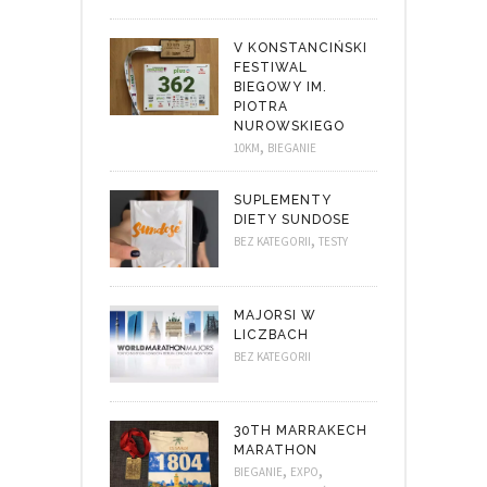
V KONSTANCIŃSKI
FESTIWAL
BIEGOWY IM.
PIOTRA
NUROWSKIEGO
,
10KM
BIEGANIE
SUPLEMENTY
DIETY SUNDOSE
,
BEZ KATEGORII
TESTY
MAJORSI W
LICZBACH
BEZ KATEGORII
30TH MARRAKECH
MARATHON
,
,
BIEGANIE
EXPO